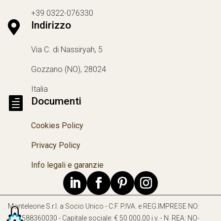
+39 0322-076330

Indirizzo
Via C. di Nassiryah, 5
Gozzano (NO), 28024
Italia

Documenti
Cookies Policy
Privacy Policy
Info legali e garanzie
Monteleone S.r.l. a Socio Unico - C.F. P.IVA. e REG.IMPRESE NO:
IT01588360030 - Capitale sociale: € 50.000,00 i.v. - N. REA: NO-