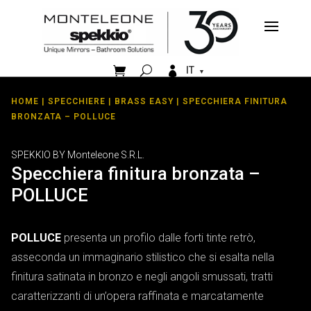


IT
HOME
|
SPECCHIERE
|
BRASS EASY
| SPECCHIERA FINITURA
BRONZATA – POLLUCE
SPEKKIO BY Monteleone S.R.L.
Specchiera finitura bronzata –
POLLUCE
POLLUCE
presenta un profilo dalle forti tinte retrò,
asseconda un immaginario stilistico che si esalta nella
finitura satinata in bronzo e negli angoli smussati, tratti
caratterizzanti di un’opera raffinata e marcatamente