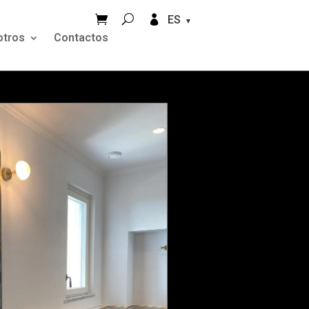


ES
otros
Contactos