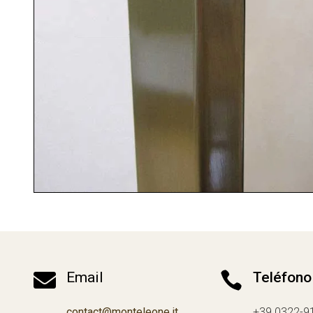

Email

Teléfono
contact@monteleone.it
+39 0322-9