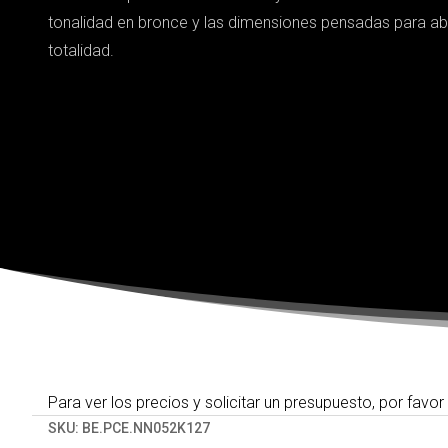
tonalidad en bronce y las dimensiones pensadas para aba
totalidad.
Para ver los precios y solicitar un presupuesto, por favor
SKU:
BE.PCE.NN052K127