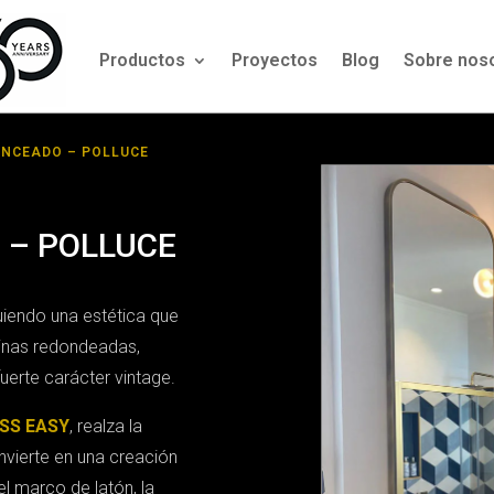
Productos
Proyectos
Blog
Sobre nos
ONCEADO – POLLUCE
o – POLLUCE
guiendo una estética que
uinas redondeadas,
fuerte carácter vintage.
SS EASY
, realza la
nvierte en una creación
l marco de latón, la