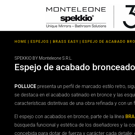
HOME
|
ESPEJOS
|
BRASS EASY
| ESPEJO DE ACABADO BR
SPEKKIO BY Monteleone S.R.L.
Espejo de acabado broncead
POLLUCE
presenta un perfil de marcado estilo retro, si
se destaca en el acabado satinado en bronce y las esq
características distintivas de una obra refinada y con un 
El espejo con acabados en bronce, parte de la línea
BRA
búsqueda funcional y estética de los diseñadores y la co
concebida para dotar de fuerza y carácter cada detalle: e