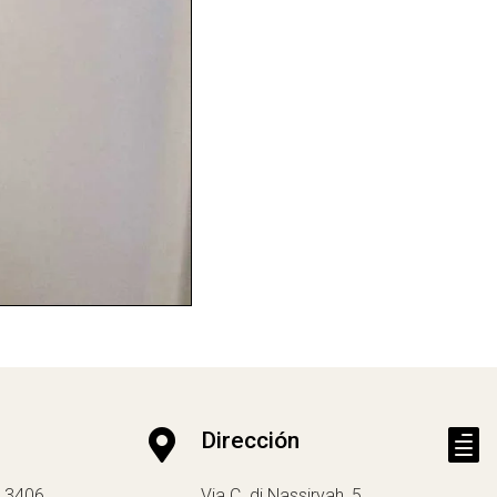

Dirección

13406
Via C. di Nassiryah, 5