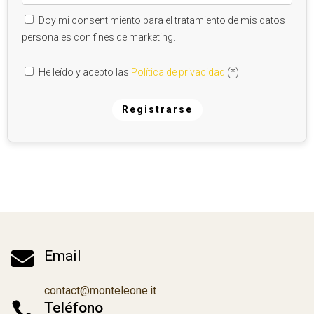
Doy mi consentimiento para el tratamiento de mis datos
personales con fines de marketing.
He leído y acepto las
Política de privacidad
(*)
Registrarse
A
l
t
e
r
n
a

Email
t
i
v
contact@monteleone.it
e

Teléfono