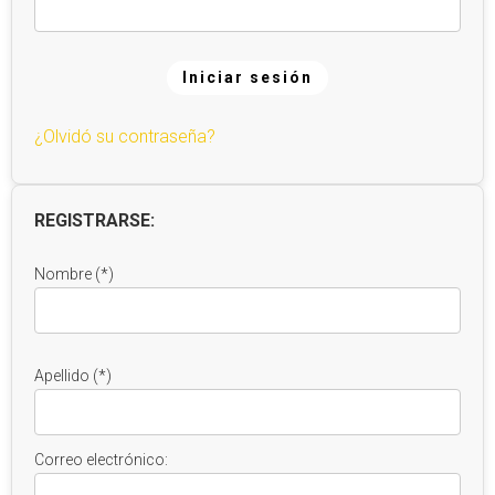
Iniciar sesión
¿Olvidó su contraseña?
A
l
REGISTRARSE:
t
e
Nombre (*)
r
n
a
t
Apellido (*)
i
v
e
Correo electrónico:
: