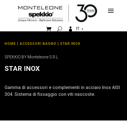


IT
HOME
|
ACCESSORI BAGNO
| STAR INOX
SPEKKIO BY Monteleone S.R.L.
STAR INOX
Gamma di accessori e complementi in acciaio Inox AISI
304. Sistema di fissaggio con viti nascoste.