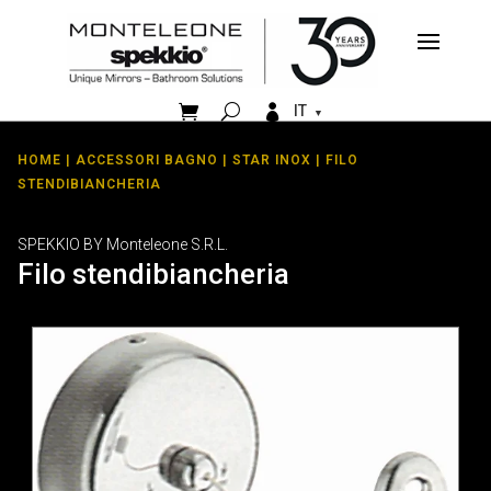


IT
HOME
|
ACCESSORI BAGNO
|
STAR INOX
| FILO
STENDIBIANCHERIA
SPEKKIO BY Monteleone S.R.L.
Filo stendibiancheria