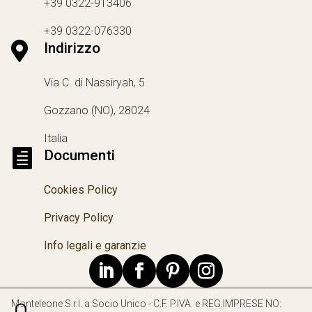
+39 0322-913406
+39 0322-076330

Indirizzo
Via C. di Nassiryah, 5
Gozzano (NO), 28024
Italia

Documenti
Cookies Policy
Privacy Policy
Info legali e garanzie
Monteleone S.r.l. a Socio Unico - C.F. P.IVA. e REG.IMPRESE NO: