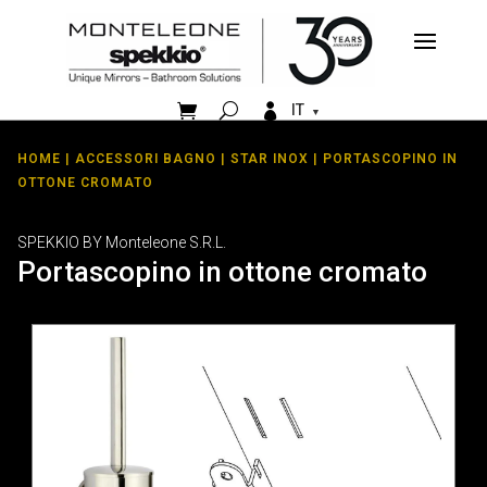


IT
HOME
|
ACCESSORI BAGNO
|
STAR INOX
| PORTASCOPINO IN
OTTONE CROMATO
SPEKKIO BY Monteleone S.R.L.
Portascopino in ottone cromato