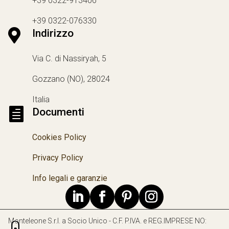
+39 0322-913406
+39 0322-076330

Indirizzo
Via C. di Nassiryah, 5
Gozzano (NO), 28024
Italia

Documenti
Cookies Policy
Privacy Policy
Info legali e garanzie
Monteleone S.r.l. a Socio Unico - C.F. P.IVA. e REG.IMPRESE NO: