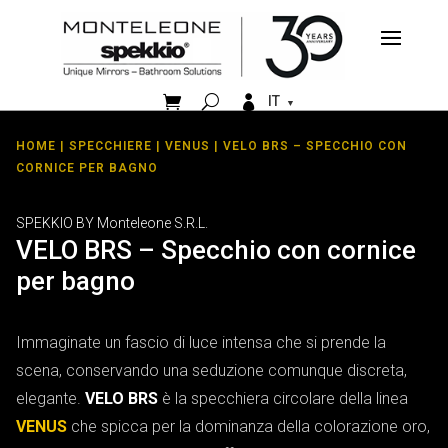


IT
HOME
|
SPECCHIERE
|
VENUS
| VELO BRS – SPECCHIO CON
CORNICE PER BAGNO
SPEKKIO BY Monteleone S.R.L.
VELO BRS – Specchio con cornice
per bagno
Immaginate un fascio di luce intensa che si prende la
scena, conservando una seduzione comunque discreta,
elegante.
VELO BRS
è la specchiera circolare della linea
VENUS
che spicca per la dominanza della colorazione oro,