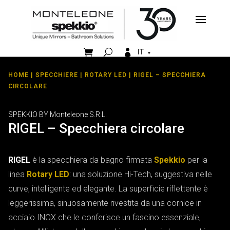


IT
HOME
|
SPECCHIERE
|
ROTARY LED
| RIGEL – SPECCHIERA
CIRCOLARE
SPEKKIO BY Monteleone S.R.L.
RIGEL – Specchiera circolare
RIGEL
è la specchiera da bagno firmata
Spekkio
per la
linea
Rotary LED
: una soluzione Hi-Tech, suggestiva nelle
curve, intelligente ed elegante. La superficie riflettente è
leggerissima, sinuosamente rivestita da una cornice in
acciaio INOX che le conferisce un fascino essenziale,