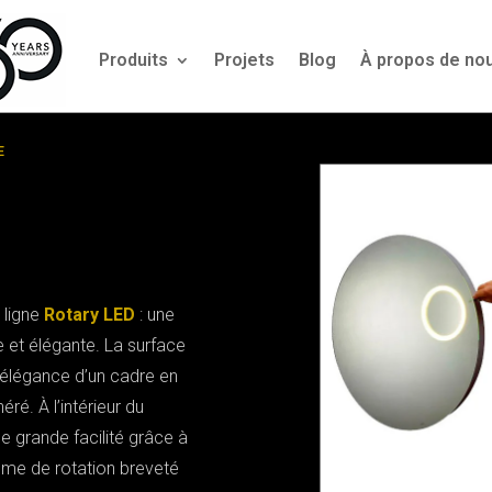
Produits
Projets
Blog
À propos de no
E
 ligne
Rotary LED
: une
e et élégante. La surface
 élégance d’un cadre en
ré. À l’intérieur du
ne grande facilité grâce à
tème de rotation breveté