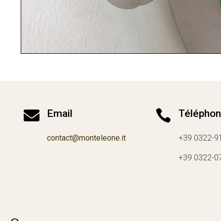

Email

Télépho
contact@monteleone.it
+39 0322-9
+39 0322-0