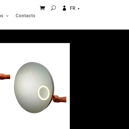


FR
us
Contacts