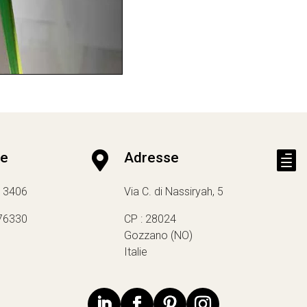
ne

Adresse

13406
Via C. di Nassiryah, 5
76330
CP : 28024
Gozzano (NO)
Italie