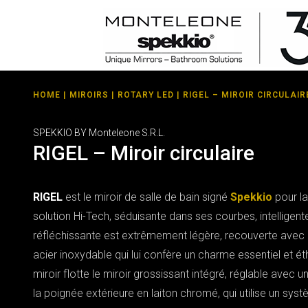
HOME
|
MIROIRS
|
ROTARY LED
| RIGEL – MIROIR CIRCULAIR
SPEKKIO BY Monteleone S.R.L.
RIGEL – Miroir circulaire
RIGEL
est le miroir de salle de bain signé
Spekkio
pour la
solution Hi-Tech, séduisante dans ses courbes, intelligent
réfléchissante est extrêmement légère, recouverte avec
acier inoxydable qui lui confère un charme essentiel et éthé
miroir flotte le miroir grossissant intégré, réglable avec u
la poignée extérieure en laiton chromé, qui utilise un sys