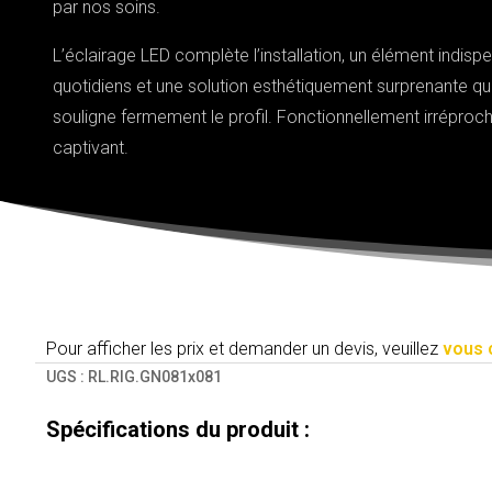
par nos soins.
L’éclairage LED complète l’installation, un élément indisp
quotidiens et une solution esthétiquement surprenante qui
souligne fermement le profil. Fonctionnellement irréproch
captivant.
Pour afficher les prix et demander un devis, veuillez
vous 
UGS :
RL.RIG.GN081x081
Spécifications du produit :