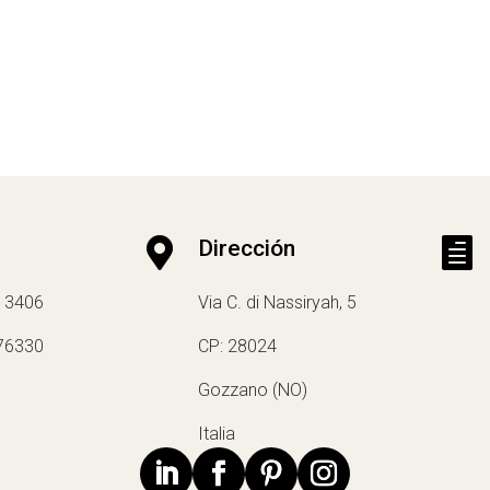

Dirección

13406
Via C. di Nassiryah, 5
76330
CP: 28024
Gozzano (NO)
Italia