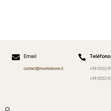

Email

Teléfono
contact@monteleone.it
+39 0322-9
+39 0322-0