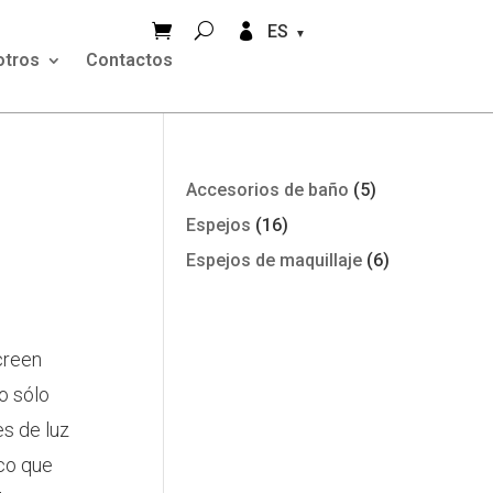


ES
otros
Contactos
Accesorios de baño
(5)
Espejos
(16)
Espejos de maquillaje
(6)
creen
o sólo
es de luz
ico que