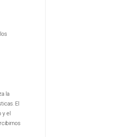
los
za la
ticas. El
 y el
rcibirnos