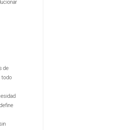
lucionar
s de
e todo
cesidad
 define
sin