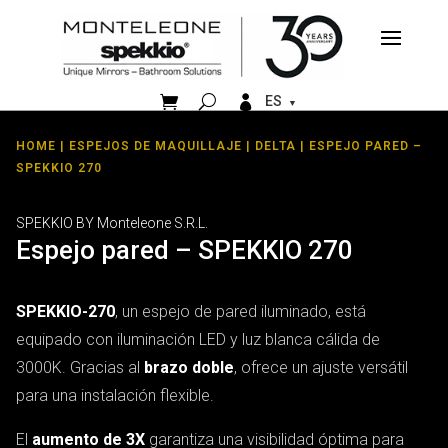


ES
HOME
|
ESPEJOS DE MAQUILLAJE
|
DELTA
| ESPEJO PARED –
SPEKKIO 270
SPEKKIO BY Monteleone S.R.L.
Espejo pared – SPEKKIO 270
SPEKKIO-270
, un espejo de pared iluminado, está
equipado con iluminación LED y luz blanca cálida de
3000K. Gracias al
brazo doble
, ofrece un ajuste versátil
para una instalación flexible.
El
aumento de 3X
garantiza una visibilidad óptima para