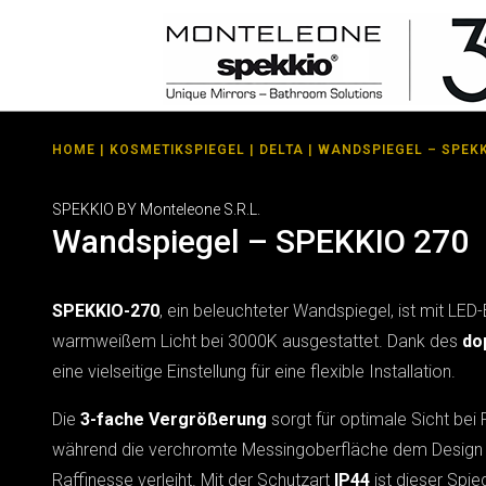
HOME
|
KOSMETIKSPIEGEL
|
DELTA
| WANDSPIEGEL – SPEKK
SPEKKIO BY Monteleone S.R.L.
Wandspiegel – SPEKKIO 270
SPEKKIO-270
, ein beleuchteter Wandspiegel, ist mit LED
warmweißem Licht bei 3000K ausgestattet. Dank des
do
eine vielseitige Einstellung für eine flexible Installation.
Die
3-fache Vergrößerung
sorgt für optimale Sicht bei 
während die verchromte Messingoberfläche dem Design
Raffinesse verleiht. Mit der Schutzart
IP44
ist dieser Spie