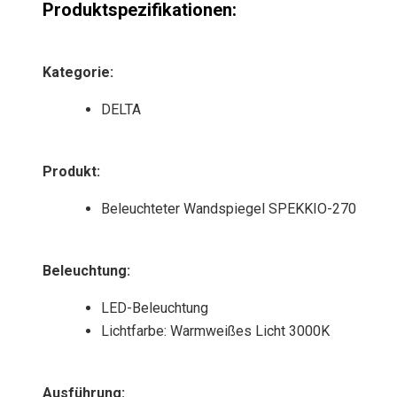
Produktspezifikationen:
a
t
i
Kategorie
:
v
e
DELTA
:
Produkt
:
Beleuchteter Wandspiegel SPEKKIO-270
Beleuchtung
:
LED-Beleuchtung
Lichtfarbe: Warmweißes Licht 3000K
Ausführung
: