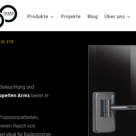
Produkte
Projekte
Blog
Über uns
IO 270
-Beleuchtung und
ppelten Arms
bietet er
Präzisionsarbeiten,
 einen Hauch von
gel ideal für Badezimmer