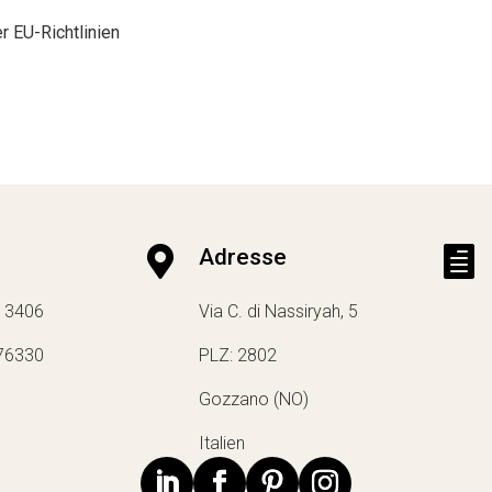
r EU-Richtlinien

Adresse

13406
Via C. di Nassiryah, 5
76330
PLZ: 2802
Gozzano (NO)
Italien