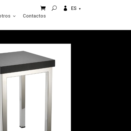


ES
otros
Contactos