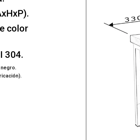
xHxP).
e color
I 304.
 negro.
ricación).