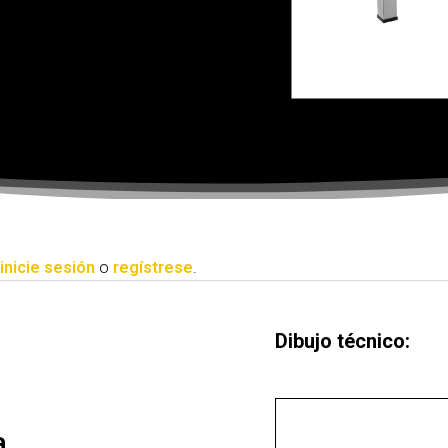
inicie sesión
o
regístrese
.
Dibujo técnico:
a.