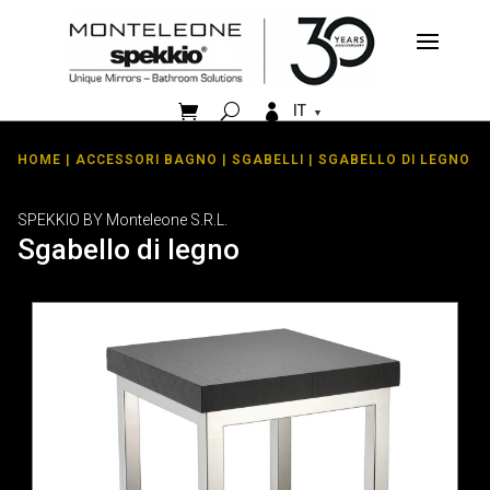


IT
HOME
|
ACCESSORI BAGNO
|
SGABELLI
| SGABELLO DI LEGNO
SPEKKIO BY Monteleone S.R.L.
Sgabello di legno