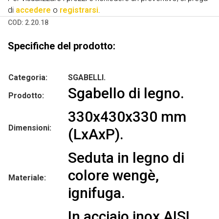
di
accedere
o
registrarsi
.
COD:
2.20.18
Specifiche del prodotto:
Categoria:
SGABELLI.
Sgabello di legno.
Prodotto:
330x430x330 mm
Dimensioni:
(LxAxP).
Seduta in legno di
colore wengè,
Materiale:
ignifuga.
In acciaio inox AISI