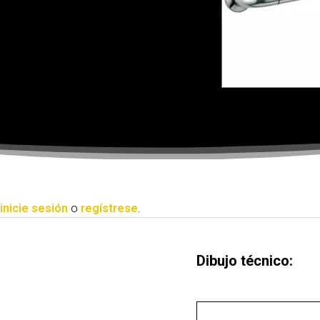
inicie sesión
o
regístrese
.
Dibujo técnico: