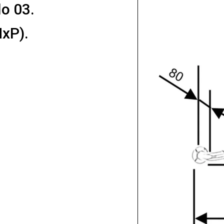
o 03.
xP).