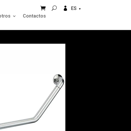


ES
otros
Contactos