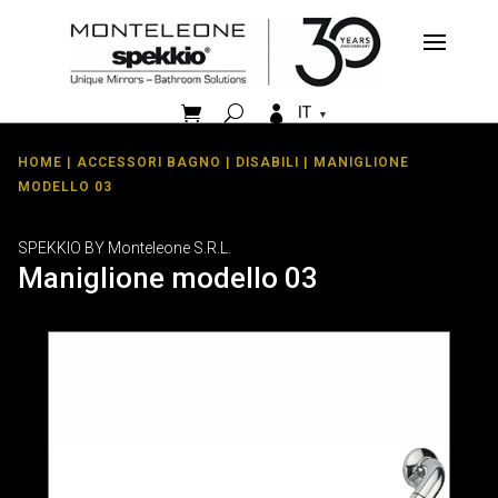


IT
HOME
|
ACCESSORI BAGNO
|
DISABILI
| MANIGLIONE
MODELLO 03
SPEKKIO BY Monteleone S.R.L.
Maniglione modello 03