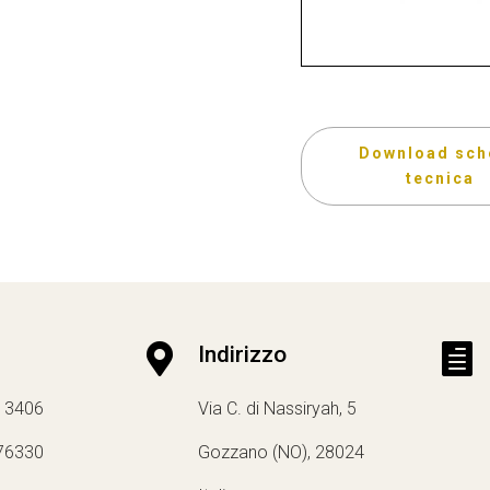
Download sch
tecnica

Indirizzo

13406
Via C. di Nassiryah, 5
76330
Gozzano (NO), 28024