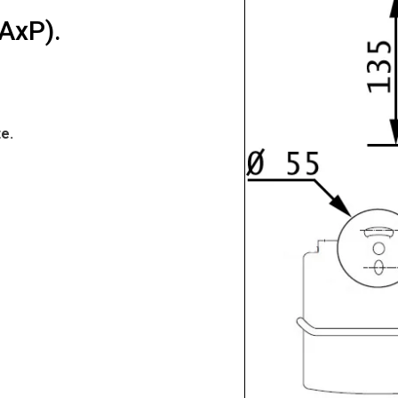
AxP).
te.