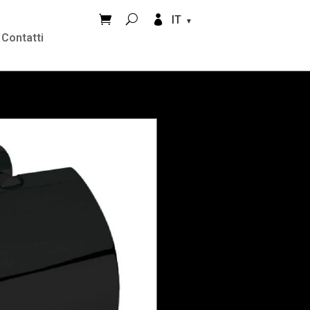


IT
Contatti