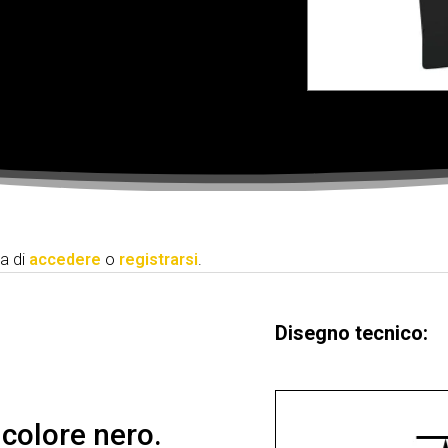
ga di
accedere
o
registrarsi
.
Disegno tecnico:
colore nero.