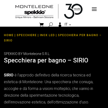


IT
HOME
|
SPECCHIERE
|
INOX LED
| SPECCHIERA PER BAGNO –
SIRIO
SPEKKIO BY Monteleone S.R.L.
Specchiera per bagno – SIRIO
SIRIO
è l’approdo definitivo della ricerca tecnica ed
estetica di Monteleone. Una specchiera che coniuga,
accoglie e dà forma a visioni molteplici, che vanno in
direzione della sperimentazione tecnologica,
dell’innovazione estetica, dell’ottimizzazione d’uso.