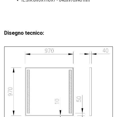
IL.SIR.GV097H097 - 640x970x40 mm
Disegno tecnico: