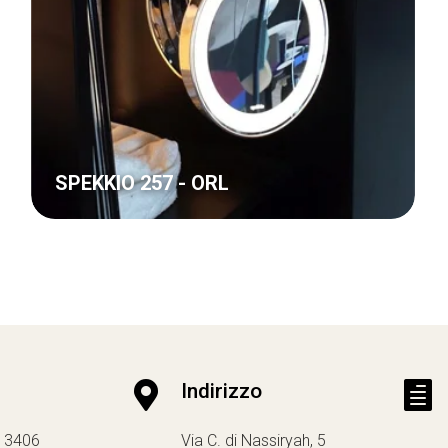
SPEKKIO 257 - ORL

Indirizzo

13406
Via C. di Nassiryah, 5