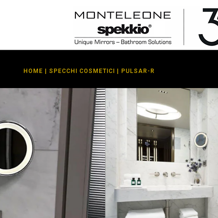
HOME
|
SPECCHI COSMETICI
| PULSAR-R
SPEKKIO BY Monteleone S.R.L.
PULSAR-R
Pulsar-R è uno specchio cosmetico illuminato con un
un ingrandimento di 3X, disponibile in diverse combin
ha una caratteristica unica: può essere
incassato
dire
Questa soluzione innovativa consente di nascondere 
nella parete quando non viene utilizzato o di posizion
garantendo massima versatilità e un aspetto
ordinato