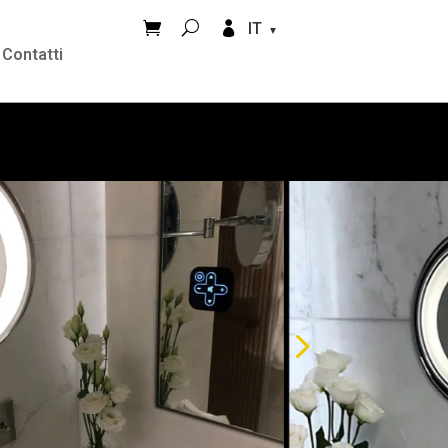


IT
Contatti
5