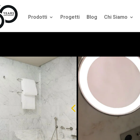
Prodotti
Progetti
Blog
Chi Siamo
 diametro di 200 mm e
4
azioni. Questo specchio
ttamente nella
parete
.
facilmente lo specchio
arlo secondo necessità,
e
pulito
.