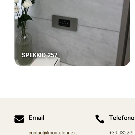
SPEKKIO 257

Email

Telefono
contact@monteleone.it
+39 0322-9