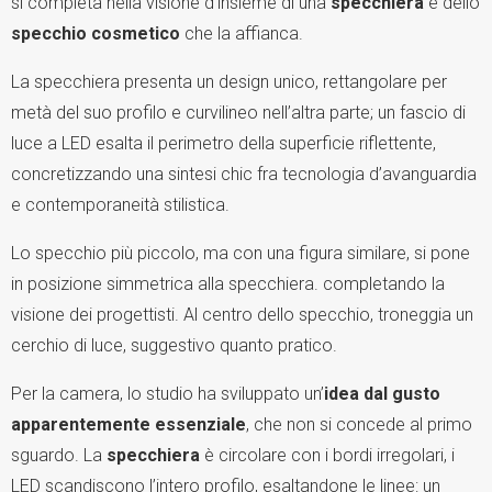
si completa nella visione d’insieme di una
specchiera
e dello
specchio cosmetico
che la affianca.
La specchiera presenta un design unico, rettangolare per
metà del suo profilo e curvilineo nell’altra parte; un fascio di
luce a LED esalta il perimetro della superficie riflettente,
concretizzando una sintesi chic fra tecnologia d’avanguardia
e contemporaneità stilistica.
Lo specchio più piccolo, ma con una figura similare, si pone
in posizione simmetrica alla specchiera. completando la
visione dei progettisti. Al centro dello specchio, troneggia un
cerchio di luce, suggestivo quanto pratico.
Per la camera, lo studio ha sviluppato un’
idea dal gusto
apparentemente essenziale
, che non si concede al primo
sguardo. La
specchiera
è circolare con i bordi irregolari, i
LED scandiscono l’intero profilo, esaltandone le linee: un