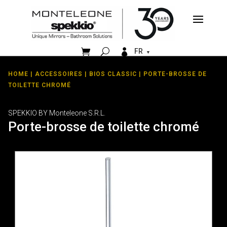


FR
HOME
|
ACCESSOIRES
|
BIOS CLASSIC
| PORTE-BROSSE DE
TOILETTE CHROMÉ
SPEKKIO BY Monteleone S.R.L.
Porte-brosse de toilette chromé