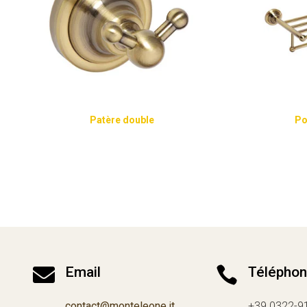
Patère double
Po

Email

Télépho
contact@monteleone.it
+39 0322-9