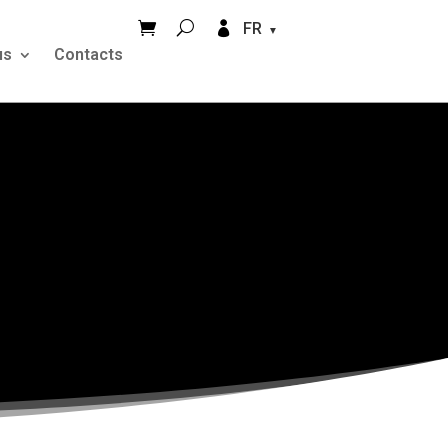


FR
us
Contacts