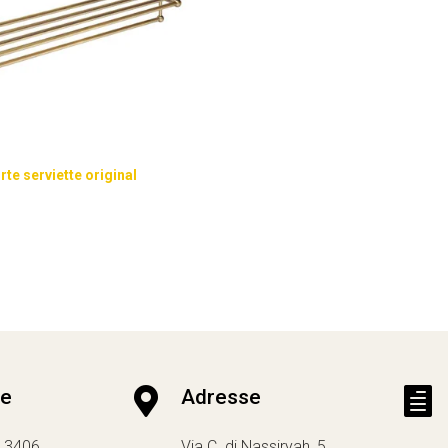
rte serviette original
ne

Adresse

13406
Via C. di Nassiryah, 5