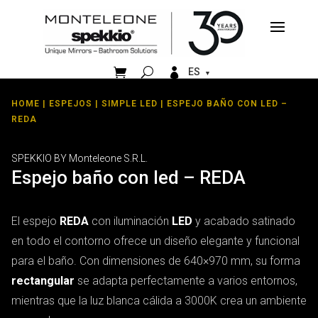


ES
HOME
|
ESPEJOS
|
SIMPLE LED
| ESPEJO BAÑO CON LED –
REDA
SPEKKIO BY Monteleone S.R.L.
Espejo baño con led – REDA
El espejo
REDA
con iluminación
LED
y acabado satinado
en todo el contorno ofrece un diseño elegante y funcional
para el baño. Con dimensiones de 640×970 mm, su forma
rectangular
se adapta perfectamente a varios entornos,
mientras que la luz blanca cálida a 3000K crea un ambiente