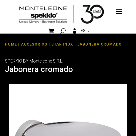


ES
HOME
|
ACCESORIOS
|
STAR INOX
| JABONERA CROMADO
SPEKKIO BY Monteleone S.R.L.
Jabonera cromado