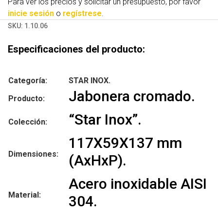
Para ver los precios y solicitar un presupuesto, por favor
inicie sesión
o
regístrese
.
SKU:
1.10.06
Especificaciones del producto:
Categoría:
STAR INOX.
Jabonera cromado.
Producto:
“Star Inox”.
Colección:
117X59X137 mm
Dimensiones:
(AxHxP).
Acero inoxidable AISI
Material:
304.