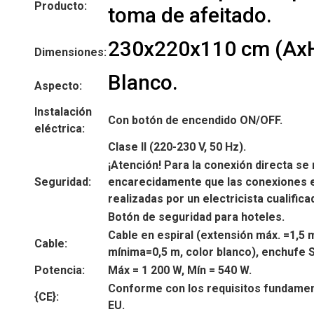
Producto:
toma de afeitado.
230x220x110 cm (Ax
Dimensiones:
Blanco.
Aspecto:
Instalación
Con botón de encendido ON/OFF.
eléctrica:
Clase II (220-230 V, 50 Hz).
¡Atención! Para la conexión directa s
Seguridad:
encarecidamente que las conexiones e
realizadas por un electricista cualifica
Botón de seguridad para hoteles.
Cable en espiral (extensión máx. =1,5 
Cable:
mínima=0,5 m, color blanco), enchufe 
Potencia:
Máx = 1 200 W, Mín = 540 W.
Conforme con los requisitos fundament
{CE}:
EU.