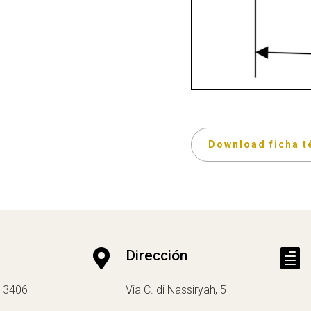
Download ficha t

Dirección

13406
Via C. di Nassiryah, 5