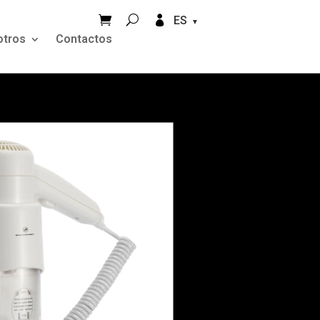


ES
otros
Contactos