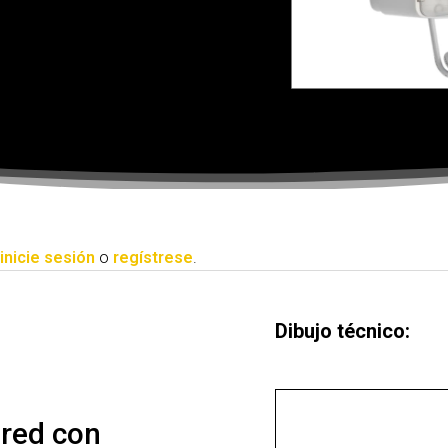
inicie sesión
o
regístrese
.
Dibujo técnico:
ared con