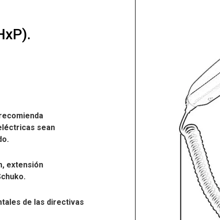
HxP).
e recomienda
léctricas sean
do.
m, extensión
Schuko.
ales de las directivas