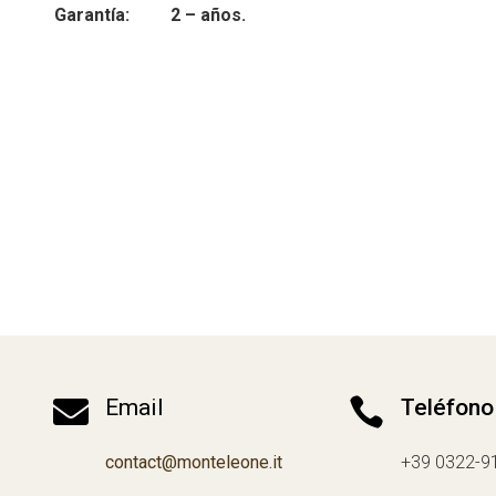
Garantía:
2 – años.

Email

Teléfono
contact@monteleone.it
+39 0322-9