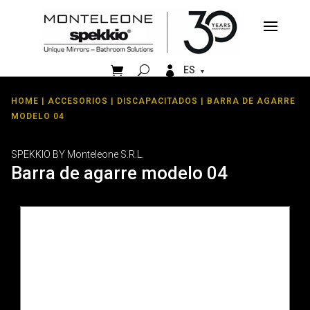


ES
HOME
|
ACCESORIOS
|
DISCAPACITADOS
| BARRA DE AGARRE
MODELO 04
SPEKKIO BY Monteleone S.R.L.
Barra de agarre modelo 04