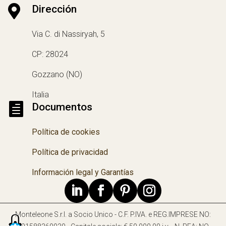

Dirección
Via C. di Nassiryah, 5
CP: 28024
Gozzano (NO)
Italia

Documentos
Política de cookies
Política de privacidad
Información legal y Garantías
Monteleone S.r.l. a Socio Unico - C.F. P.IVA. e REG.IMPRESE NO: