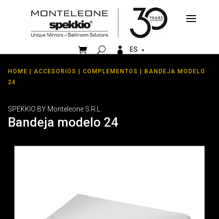


ES
HOME
|
ACCESORIOS
|
COMPLEMENTOS
| BANDEJA MODELO
24
SPEKKIO BY Monteleone S.R.L.
Bandeja modelo 24