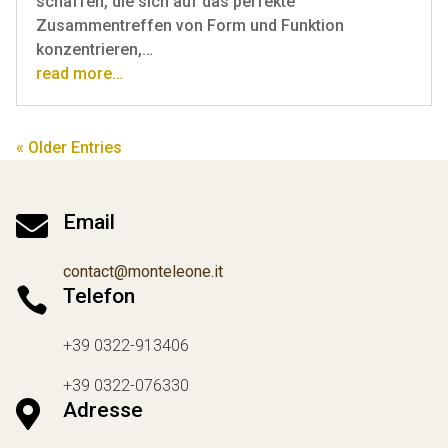
schaffen, die sich auf das perfekte
Zusammentreffen von Form und Funktion
konzentrieren,…
read more…
« Older Entries

Email
contact@monteleone.it

Telefon
+39 0322-913406
+39 0322-076330

Adresse