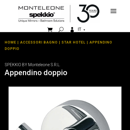


IT
HOME
|
ACCESSORI BAGNO
|
STAR HOTEL
| APPENDINO
DOPPIO
SPEKKIO BY Monteleone S.R.L.
Appendino doppio