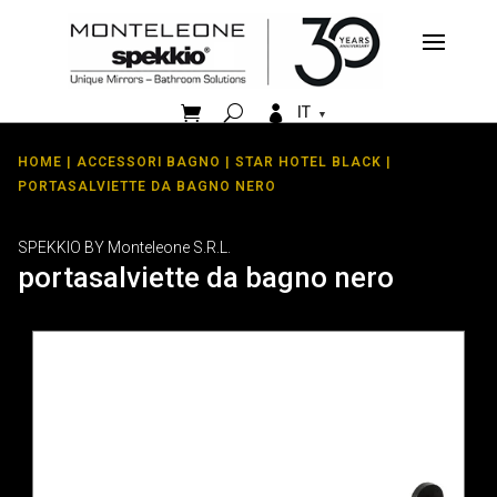


IT
HOME
|
ACCESSORI BAGNO
|
STAR HOTEL BLACK
|
PORTASALVIETTE DA BAGNO NERO
SPEKKIO BY Monteleone S.R.L.
portasalviette da bagno nero