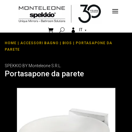


IT
HOME
|
ACCESSORI BAGNO
|
BIOS
| PORTASAPONE DA
PARETE
SPEKKIO BY Monteleone S.R.L.
Portasapone da parete