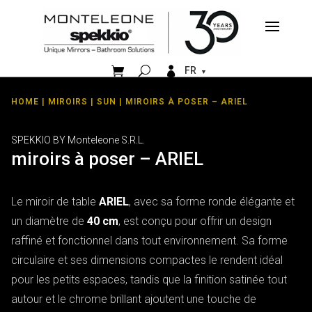


FR
HOME
|
MIROIRS
|
SUN
| MIROIRS À POSER – ARIEL
SPEKKIO BY Monteleone S.R.L.
miroirs à poser – ARIEL
Le miroir de table
ARIEL
, avec sa forme ronde élégante et
un diamètre de
40 cm
, est conçu pour offrir un design
raffiné et fonctionnel dans tout environnement. Sa forme
circulaire et ses dimensions compactes le rendent idéal
pour les petits espaces, tandis que la finition satinée tout
autour et le chrome brillant ajoutent une touche de