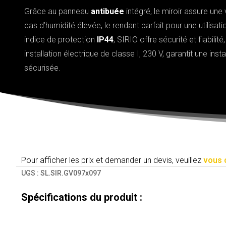
Grâce au panneau
antibuée
intégré, le miroir assure une 
cas d’humidité élevée, le rendant parfait pour une utilisat
indice de protection
IP44
, SIRIO offre sécurité et fiabilit
installation électrique de classe I, 230 V, garantit une insta
sécurisée.
Pour afficher les prix et demander un devis, veuillez
vous 
UGS :
SL.SIR.GV097x097
Spécifications du produit :