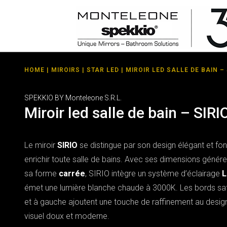
HOME
|
MIROIRS
|
STAR LED
| MIROIR LED SALLE DE BAIN – 
SPEKKIO BY Monteleone S.R.L.
Miroir led salle de bain – SIRI
Le miroir
SIRIO
se distingue par son design élégant et fon
enrichir toute salle de bains. Avec ses dimensions gén
sa forme
carrée
, SIRIO intègre un système d’éclairage
L
émet une lumière blanche chaude à 3000K. Les bords sati
et à gauche ajoutent une touche de raffinement au design 
visuel doux et moderne.