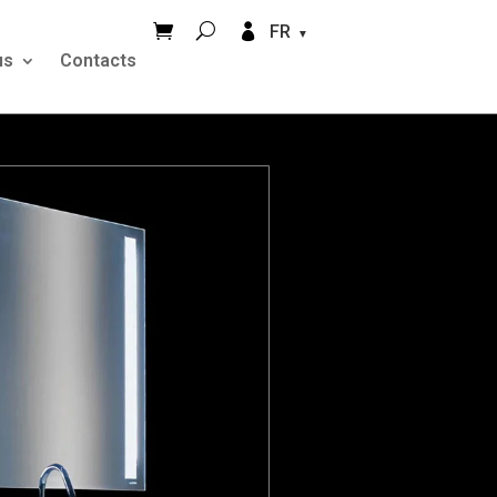


FR
us
Contacts