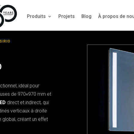
Produits
Projets
Blog
À propos de no
SIRIO
O
ctionnel, idéal pour
éreuses de 970×970 mm et
ED
direct et indirect, qui
nés verticaux à droite
global, créant un effet