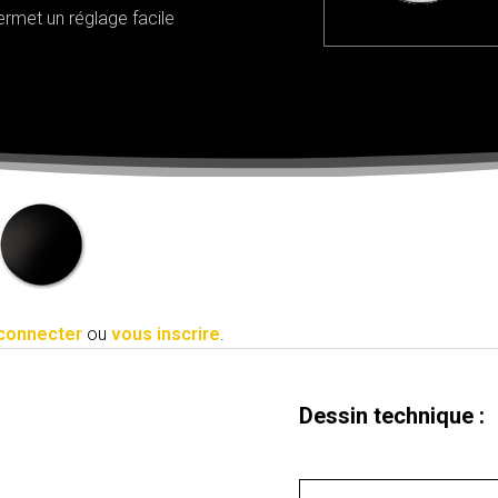
rmet un réglage facile
connecter
ou
vous inscrire
.
Dessin technique :