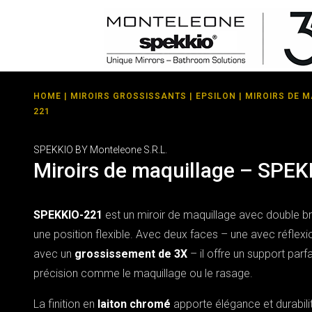
HOME
|
MIROIRS GROSSISSANTS
|
EPSILON
| MIROIRS DE 
221
SPEKKIO BY Monteleone S.R.L.
Miroirs de maquillage – SPEK
SPEKKIO-221
est un miroir de maquillage avec double bra
une position flexible. Avec deux faces – une avec réflexi
avec un
grossissement de 3X
– il offre un support parf
précision comme le maquillage ou le rasage.
La finition en
laiton chromé
apporte élégance et durabilit