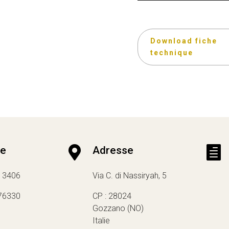
Download fiche
technique
ne

Adresse

13406
Via C. di Nassiryah, 5
76330
CP : 28024
Gozzano (NO)
Italie