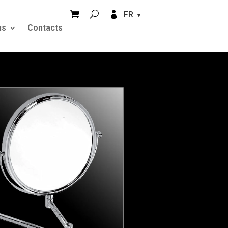


FR
us
Contacts