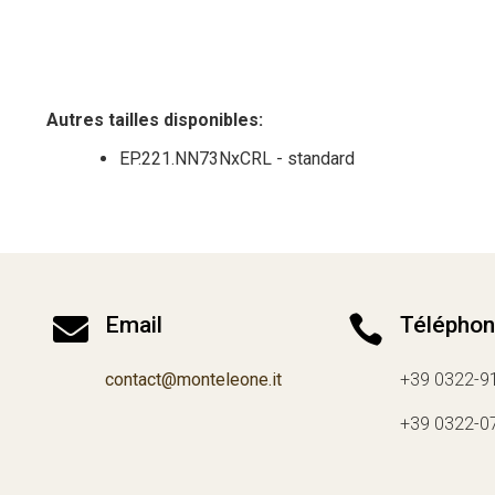
Autres tailles disponibles:
EP.221.NN73NxCRL - standard

Email

Télépho
contact@monteleone.it
+39 0322-9
+39 0322-0