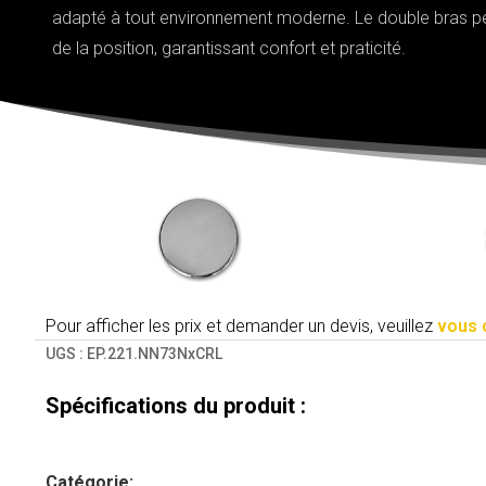
adapté à tout environnement moderne. Le double bras pe
de la position, garantissant confort et praticité.
Pour afficher les prix et demander un devis, veuillez
vous 
UGS :
EP.221.NN73NxCRL
Spécifications du produit :
Catégorie
: