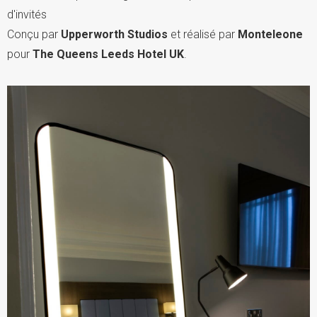
d'invités
Conçu par
Upperworth Studios
et réalisé par
Monteleone
pour
The Queens Leeds Hotel UK
.