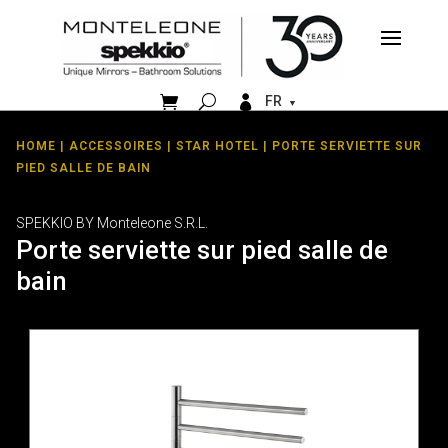


FR
HOME
|
ACCESSOIRES
|
STAR HOTEL
| PORTE SERVIETTE SUR
PIED SALLE DE BAIN
SPEKKIO BY Monteleone S.R.L.
Porte serviette sur pied salle de
bain