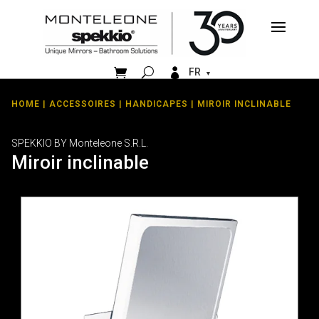


FR
HOME
|
ACCESSOIRES
|
HANDICAPES
| MIROIR INCLINABLE
SPEKKIO BY Monteleone S.R.L.
Miroir inclinable