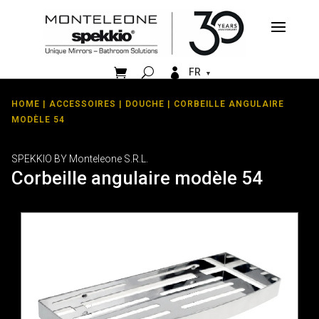


FR
HOME
|
ACCESSOIRES
|
DOUCHE
| CORBEILLE ANGULAIRE
MODÈLE 54
SPEKKIO BY Monteleone S.R.L.
Corbeille angulaire modèle 54