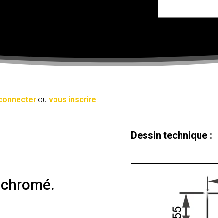
connecter
ou
vous inscrire
.
Dessin technique :
e chromé.