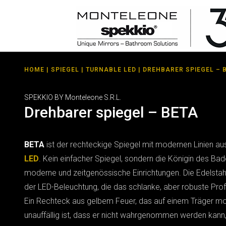
HOME
|
SPIEGEL
|
TURNABLE LED
| DREHBARER SPIEGEL – 
SPEKKIO BY Monteleone S.R.L.
Drehbarer spiegel – BETA
BETA
ist der rechteckige Spiegel mit modernen Linien au
LED
. Kein einfacher Spiegel, sondern die Königin des Bad
moderne und zeitgenössische Einrichtungen. Die Edelstah
der LED-Beleuchtung, die das schlanke, aber robuste Profi
Ein Rechteck aus gelbem Feuer, das auf einem Träger mont
unauffällig ist, dass er nicht wahrgenommen werden kann,