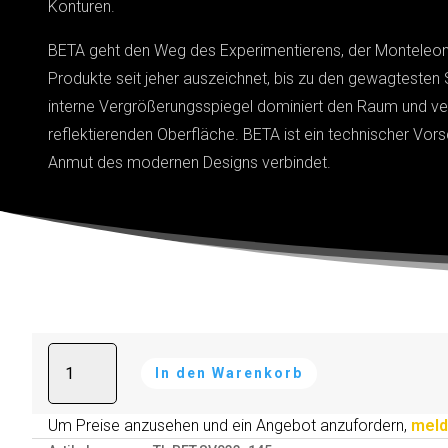
Konturen.
BETA geht den Weg des Experimentierens, der Monteleo
Produkte seit jeher auszeichnet, bis zu den gewagtesten 
interne Vergrößerungsspiegel dominiert den Raum und ver
reflektierenden Oberfläche. BETA ist ein technischer Vorsc
Anmut des modernen Designs verbindet.
Drehbarer
A
In den Warenkorb
spiegel
l
-
t
BETA
Um Preise anzusehen und ein Angebot anzufordern,
meld
e