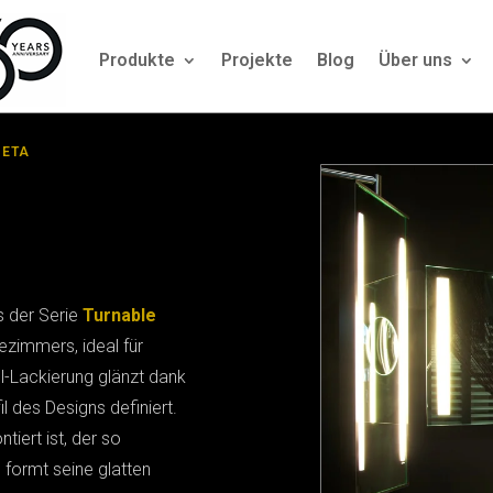
Produkte
Projekte
Blog
Über uns
BETA
s der Serie
Turnable
ezimmers, ideal für
l-Lackierung glänzt dank
l des Designs definiert.
iert ist, der so
 formt seine glatten