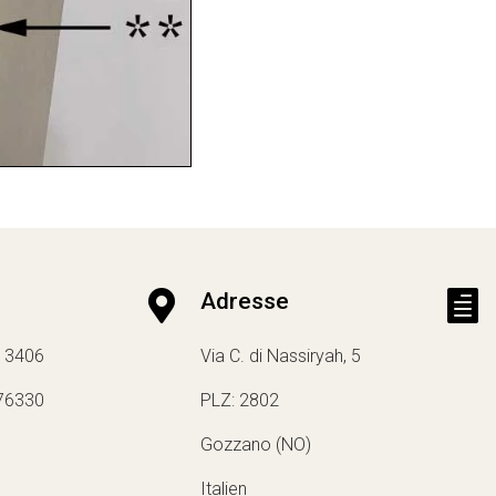

Adresse

13406
Via C. di Nassiryah, 5
76330
PLZ: 2802
Gozzano (NO)
Italien