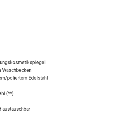
ßerungskosmetikspiegel
am Waschbecken
tem/poliertem Edelstahl
hl (**)
d austauschbar