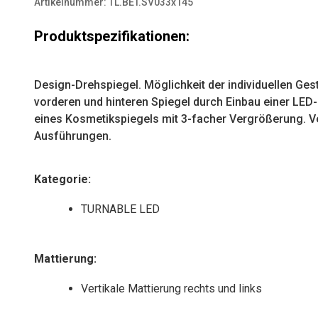
Menge
r
Artikelnummer:
TL.BET.SV033x145
n
Produktspezifikationen:
a
t
i
Design-Drehspiegel. Möglichkeit der individuellen Ges
v
vorderen und hinteren Spiegel durch Einbau einer LE
e
eines Kosmetikspiegels mit 3-facher Vergrößerung. 
:
Ausführungen.
Kategorie
:
TURNABLE LED
Mattierung
:
Vertikale Mattierung rechts und links