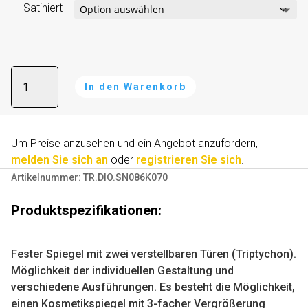
Satiniert
Triptychon
In den Warenkorb
spiegel
-
A
DIONE
l
Menge
Um Preise anzusehen und ein Angebot anzufordern,
t
melden Sie sich an
oder
registrieren Sie sich
.
e
Artikelnummer:
TR.DIO.SN086K070
r
n
Produktspezifikationen:
a
t
i
Fester Spiegel mit zwei verstellbaren Türen (Triptychon).
v
Möglichkeit der individuellen Gestaltung und
e
verschiedene Ausführungen. Es besteht die Möglichkeit,
:
einen Kosmetikspiegel mit 3-facher Vergrößerung