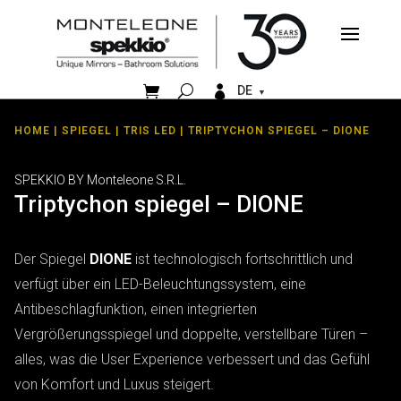


DE
HOME
|
SPIEGEL
|
TRIS LED
| TRIPTYCHON SPIEGEL – DIONE
SPEKKIO BY Monteleone S.R.L.
Triptychon spiegel – DIONE
Der Spiegel
DIONE
ist technologisch fortschrittlich und
verfügt über ein LED-Beleuchtungssystem, eine
Antibeschlagfunktion, einen integrierten
Vergrößerungsspiegel und doppelte, verstellbare Türen –
alles, was die
User Experience
verbessert und das Gefühl
von Komfort und Luxus steigert.