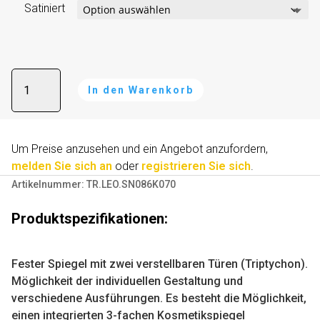
Satiniert
Badspiegel
In den Warenkorb
modern
-
A
LEO
l
Menge
Um Preise anzusehen und ein Angebot anzufordern,
t
melden Sie sich an
oder
registrieren Sie sich
.
e
Artikelnummer:
TR.LEO.SN086K070
r
n
Produktspezifikationen:
a
t
i
Fester Spiegel mit zwei verstellbaren Türen (Triptychon).
v
Möglichkeit der individuellen Gestaltung und
e
verschiedene Ausführungen. Es besteht die Möglichkeit,
:
einen integrierten 3-fachen Kosmetikspiegel