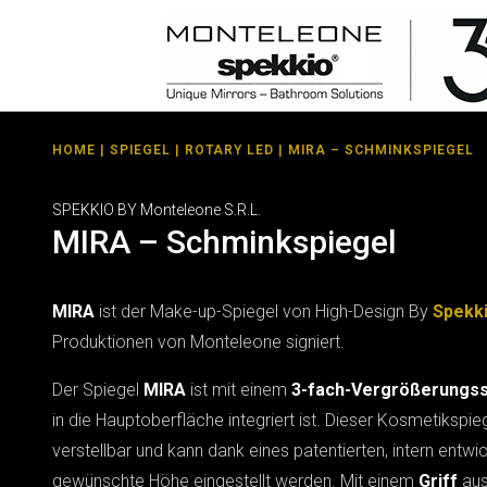
HOME
|
SPIEGEL
|
ROTARY LED
| MIRA – SCHMINKSPIEGEL
SPEKKIO BY Monteleone S.R.L.
MIRA – Schminkspiegel
MIRA
ist der Make-up-Spiegel von High-Design By
Spekk
Produktionen von Monteleone signiert.
Der Spiegel
MIRA
ist mit einem
3-fach-Vergrößerungss
in die Hauptoberfläche integriert ist. Dieser Kosmetikspieg
verstellbar und kann dank eines patentierten, intern entw
gewünschte Höhe eingestellt werden. Mit einem
Griff
aus