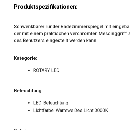
Produktspezifikationen:
a
t
i
Schwenkbarer runder Badezimmerspiegel mit eingeba
v
der mit einem praktischen verchromten Messinggriff 
e
des Benutzers eingestellt werden kann.
:
Kategorie:
ROTARY LED
Beleuchtung:
LED-Beleuchtung
Lichtfarbe: Warmweißes Licht 3000K