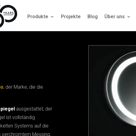
Produkte
Projekte
Blog
Über uns
io
, der Marke, die die
piegel
ausgestattet, der
el ist vollständig
ickelten Systems auf die
 verchromtem Messing,