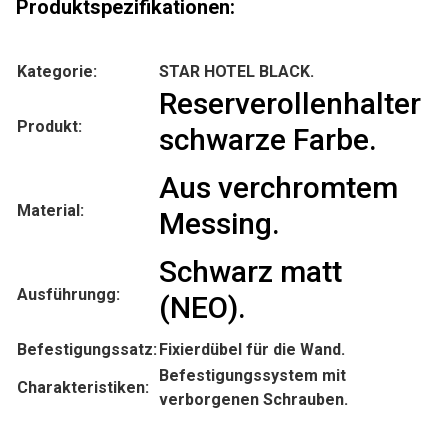
Produktspezifikationen:
a
t
i
Kategorie:
STAR HOTEL BLACK.
v
Reserverollenhalter
e
Produkt:
schwarze Farbe.
:
Aus verchromtem
Material:
Messing.
Schwarz matt
Ausführungg:
(NEO).
Befestigungssatz:
Fixierdübel für die Wand.
Befestigungssystem mit
Charakteristiken:
verborgenen Schrauben.