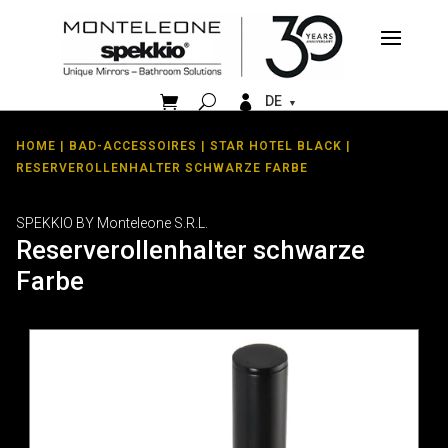


DE
HOME
|
BAD-ACCESSOIRES
|
STAR HOTEL BLACK
|
RESERVEROLLENHALTER SCHWARZE FARBE
SPEKKIO BY Monteleone S.R.L.
Reserverollenhalter schwarze
Farbe