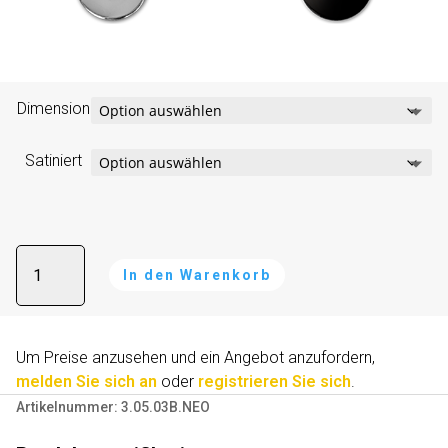
Dimension
Satiniert
Reserverollenhalter
In den Warenkorb
schwarze
Farbe
A
Menge
l
Um Preise anzusehen und ein Angebot anzufordern,
t
melden Sie sich an
oder
registrieren Sie sich
.
e
Artikelnummer:
3.05.03B.NEO
r
n