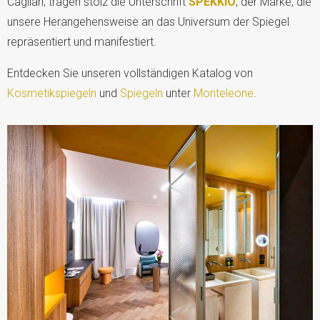
Cagliari, tragen stolz die Unterschrift
SPEKKIO
, der
Marke
, die
unsere Herangehensweise an das Universum der Spiegel
repräsentiert und manifestiert.
Entdecken Sie unseren vollständigen Katalog von
Kosmetikspiegeln
und
Spiegeln
unter
Monteleone
.