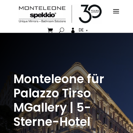


DE
Monteleone für
Palazzo Tirso
MGallery | 5-
Sterne-Hotel