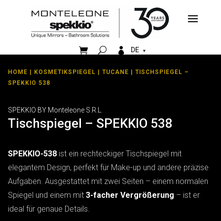


DE
HOME
|
KOSMETIKSPIEGEL
|
TUCANE
| TISCHSPIEGEL –
SPEKKIO 538
SPEKKIO BY Monteleone S.R.L.
Tischspiegel – SPEKKIO 538
SPEKKIO-538
ist ein rechteckiger Tischspiegel mit
elegantem Design, perfekt für Make-up und andere präzise
Aufgaben. Ausgestattet mit zwei Seiten – einem normalen
Spiegel und einem mit
3-facher Vergrößerung
– ist er
ideal für genaue Details.