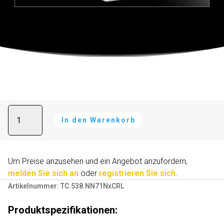
Tischspiegel
A
In den Warenkorb
-
l
SPEKKIO
t
538
e
Menge
r
Um Preise anzusehen und ein Angebot anzufordern,
n
melden Sie sich an
oder
registrieren Sie sich
.
a
Artikelnummer:
TC.538.NN71NxCRL
t
i
Produktspezifikationen:
v