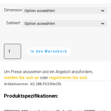
Dimension
Satiniert
Kosmetikspiegel
In den Warenkorb
mit
vergrößerung
A
-
l
SPEKKIO
Um Preise anzusehen und ein Angebot anzufordern,
t
288
melden Sie sich an
oder
registrieren Sie sich
.
e
Menge
Artikelnummer:
AQ.288.PG33NxCRL
r
n
Produktspezifikationen:
a
t
i