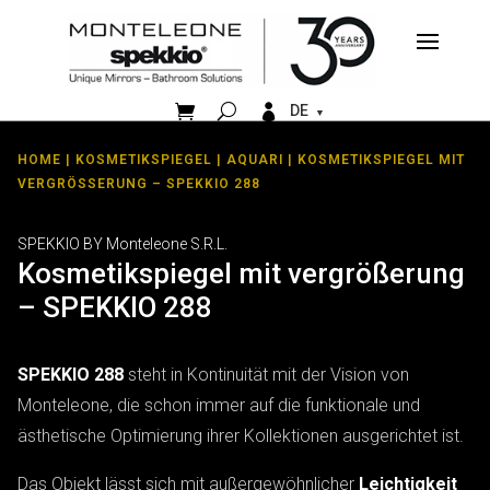


DE
HOME
|
KOSMETIKSPIEGEL
|
AQUARI
| KOSMETIKSPIEGEL MIT
VERGRÖSSERUNG – SPEKKIO 288
SPEKKIO BY Monteleone S.R.L.
Kosmetikspiegel mit vergrößerung
– SPEKKIO 288
SPEKKIO 288
steht in Kontinuität mit der Vision von
Monteleone, die schon immer auf die funktionale und
ästhetische Optimierung ihrer Kollektionen ausgerichtet ist.
Das Objekt lässt sich mit außergewöhnlicher
Leichtigkeit