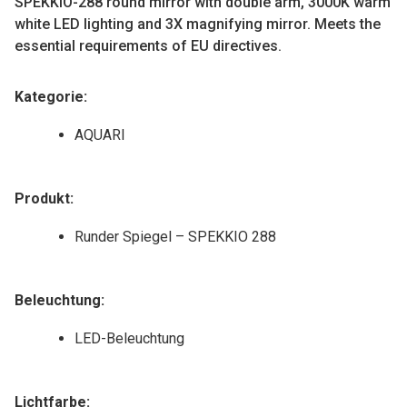
SPEKKIO-288 round mirror with double arm, 3000K warm
v
white LED lighting and 3X magnifying mirror. Meets the
e
essential requirements of EU directives.
:
Kategorie:
AQUARI
Produkt:
Runder Spiegel – SPEKKIO 288
Beleuchtung:
LED-Beleuchtung
Lichtfarbe: