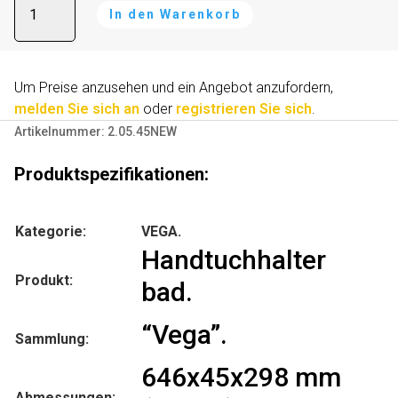
In den Warenkorb
bad
l
Menge
t
e
r
Um Preise anzusehen und ein Angebot anzufordern,
n
melden Sie sich an
oder
registrieren Sie sich
.
a
Artikelnummer:
2.05.45NEW
t
i
Produktspezifikationen:
v
e
Kategorie:
VEGA.
:
Handtuchhalter
Produkt:
bad.
“Vega”.
Sammlung:
646x45x298 mm
Abmessungen: