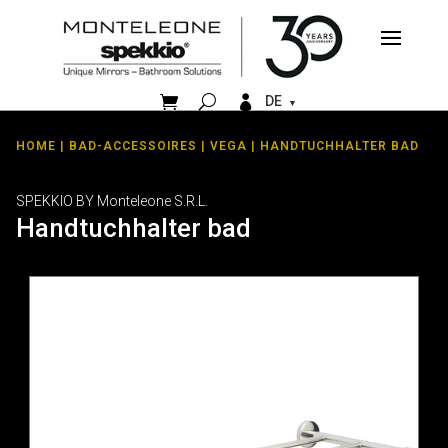


DE
HOME
|
BAD-ACCESSOIRES
|
VEGA
| HANDTUCHHALTER BAD
SPEKKIO BY Monteleone S.R.L.
Handtuchhalter bad