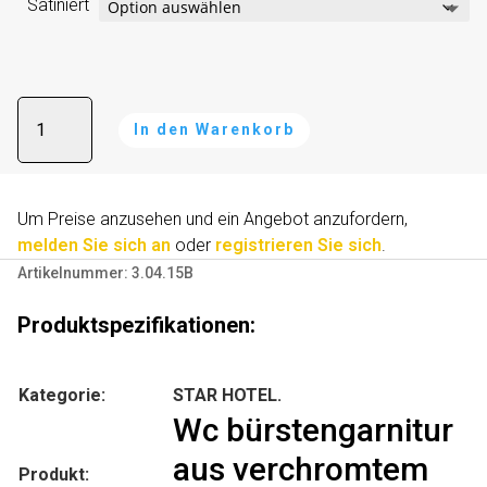
Satiniert
Wc
In den Warenkorb
bürstengarnitur
aus
A
verchromtem
l
Messing
Um Preise anzusehen und ein Angebot anzufordern,
t
Menge
melden Sie sich an
oder
registrieren Sie sich
.
e
Artikelnummer:
3.04.15B
r
n
Produktspezifikationen:
a
t
i
Kategorie:
STAR HOTEL.
v
Wc bürstengarnitur
e
aus verchromtem
:
Produkt: