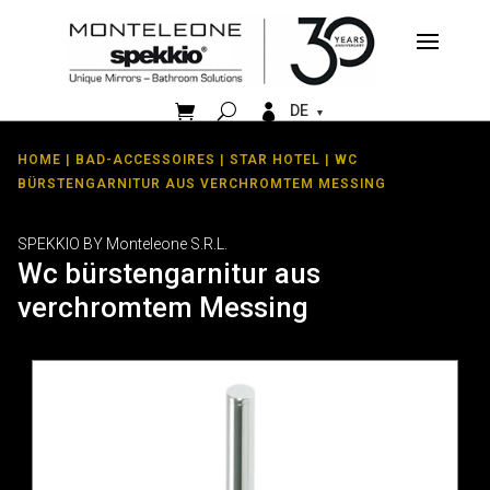


DE
HOME
|
BAD-ACCESSOIRES
|
STAR HOTEL
| WC
BÜRSTENGARNITUR AUS VERCHROMTEM MESSING
SPEKKIO BY Monteleone S.R.L.
Wc bürstengarnitur aus
verchromtem Messing