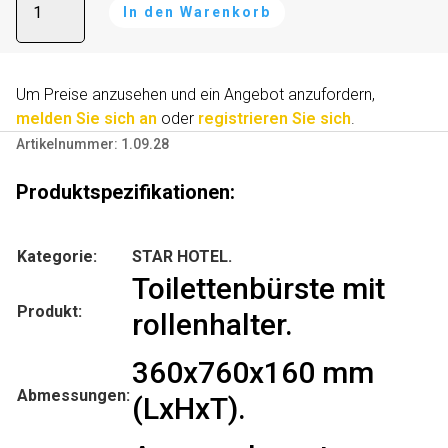
In den Warenkorb
mit
l
rollenhalter
t
Menge
e
r
Um Preise anzusehen und ein Angebot anzufordern,
n
melden Sie sich an
oder
registrieren Sie sich
.
a
Artikelnummer:
1.09.28
t
i
Produktspezifikationen:
v
e
Kategorie:
STAR HOTEL.
:
Toilettenbürste mit
Produkt:
rollenhalter.
360x760x160 mm
Abmessungen:
(LxHxT).