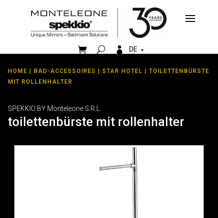


DE
HOME
|
BAD-ACCESSOIRES
|
STAR HOTEL
| TOILETTENBÜRSTE
MIT ROLLENHALTER
SPEKKIO BY Monteleone S.R.L.
toilettenbürste mit rollenhalter